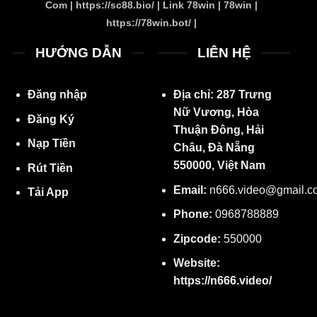
Com
|
https://sc88.bio/
|
Link 78win
|
78win
|
https://78win.bot/
|
HƯỚNG DẪN
LIÊN HỆ
Đăng nhập
Địa chỉ: 287 Trưng
Nữ Vương, Hòa
Đăng Ký
Thuận Đông, Hải
Nạp Tiền
Châu, Đà Nẵng
550000, Việt Nam
Rút Tiền
Email:
n666.video@gmail.c
Tải App
Phone:
0968788889
Zipcode:
550000
Website:
https://n666.video/