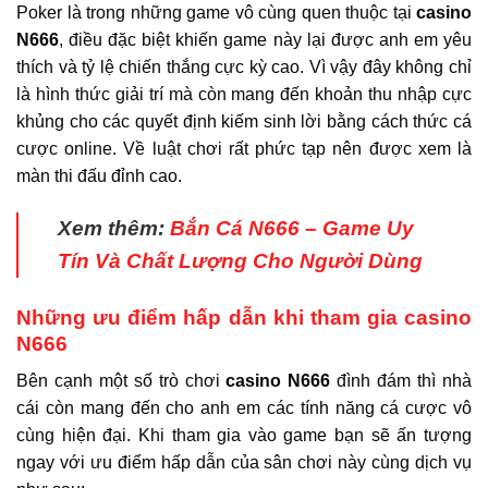
Poker là trong những game vô cùng quen thuộc tại
casino
N666
, điều đặc biệt khiến game này lại được anh em yêu
thích và tỷ lệ chiến thắng cực kỳ cao. Vì vậy đây không chỉ
là hình thức giải trí mà còn mang đến khoản thu nhập cực
khủng cho các quyết định kiếm sinh lời bằng cách thức cá
cược online. Về luật chơi rất phức tạp nên được xem là
màn thi đấu đỉnh cao.
Xem thêm:
Bắn Cá N666 – Game Uy
Tín Và Chất Lượng Cho Người Dùng
Những ưu điểm hấp dẫn khi tham gia casino
N666
Bên cạnh một số trò chơi
casino N666
đình đám thì nhà
cái còn mang đến cho anh em các tính năng cá cược vô
cùng hiện đại. Khi tham gia vào game bạn sẽ ấn tượng
ngay với ưu điểm hấp dẫn của sân chơi này cùng dịch vụ