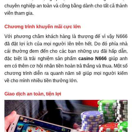
chuyên nghiệp an toàn và công bằng dành cho tất cả thành
viên tham gia.
Chương trình khuyến mãi cực lớn
Với phương châm khách hàng là thượng đế vì vậy N666
đã đặt lợi ích của mọi người lên trên hết. Do đó phía nhà
cái thường đem đến cho các bạn những ưu đãi hấp dẫn,
đặc biệt là trải nghiệm sản phẩm
casino N666
giúp anh
em có thêm cơ hội nhận tiền hoàn trả thắng và thua. Một số
chương trình diễn ra quanh năm sẽ giúp mọi người kiếm
về cho mình nhiều tiền thưởng lớn.
Giao dịch an toàn, tiện lợi