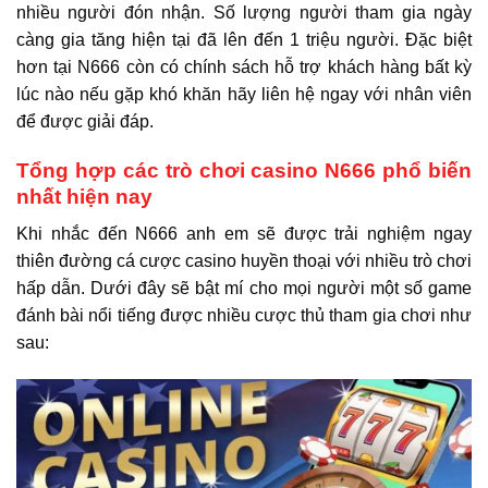
nhiều người đón nhận. Số lượng người tham gia ngày
càng gia tăng hiện tại đã lên đến 1 triệu người. Đặc biệt
hơn tại N666 còn có chính sách hỗ trợ khách hàng bất kỳ
lúc nào nếu gặp khó khăn hãy liên hệ ngay với nhân viên
để được giải đáp.
Tổng hợp các trò chơi casino N666 phổ biến
nhất hiện nay
Khi nhắc đến N666 anh em sẽ được trải nghiệm ngay
thiên đường cá cược casino huyền thoại với nhiều trò chơi
hấp dẫn. Dưới đây sẽ bật mí cho mọi người một số game
đánh bài nổi tiếng được nhiều cược thủ tham gia chơi như
sau: