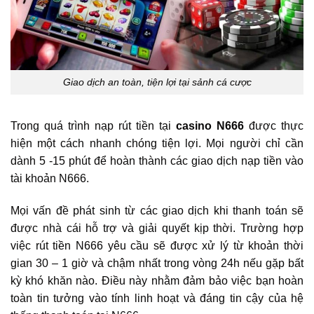
Giao dịch an toàn, tiện lợi tại sảnh cá cược
Trong quá trình nạp rút tiền tại
casino N666
được thực
hiện một cách nhanh chóng tiện lợi. Mọi người chỉ cần
dành 5 -15 phút để hoàn thành các giao dịch nạp tiền vào
tài khoản N666.
Mọi vấn đề phát sinh từ các giao dịch khi thanh toán sẽ
được nhà cái hỗ trợ và giải quyết kịp thời. Trường hợp
việc rút tiền N666 yêu cầu sẽ được xử lý từ khoản thời
gian 30 – 1 giờ và chậm nhất trong vòng 24h nếu gặp bất
kỳ khó khăn nào. Điều này nhằm đảm bảo việc bạn hoàn
toàn tin tưởng vào tính linh hoạt và đáng tin cậy của hệ